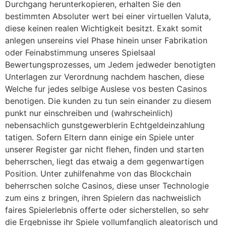
Durchgang herunterkopieren, erhalten Sie den
bestimmten Absoluter wert bei einer virtuellen Valuta,
diese keinen realen Wichtigkeit besitzt. Exakt somit
anlegen unsereins viel Phase hinein unser Fabrikation
oder Feinabstimmung unseres Spielsaal
Bewertungsprozesses, um Jedem jedweder benotigten
Unterlagen zur Verordnung nachdem haschen, diese
Welche fur jedes selbige Auslese vos besten Casinos
benotigen. Die kunden zu tun sein einander zu diesem
punkt nur einschreiben und (wahrscheinlich)
nebensachlich gunstgewerblerin Echtgeldeinzahlung
tatigen. Sofern Eltern dann einige ein Spiele unter
unserer Register gar nicht flehen, finden und starten
beherrschen, liegt das etwaig a dem gegenwartigen
Position. Unter zuhilfenahme von das Blockchain
beherrschen solche Casinos, diese unser Technologie
zum eins z bringen, ihren Spielern das nachweislich
faires Spielerlebnis offerte oder sicherstellen, so sehr
die Ergebnisse ihr Spiele vollumfanglich aleatorisch und