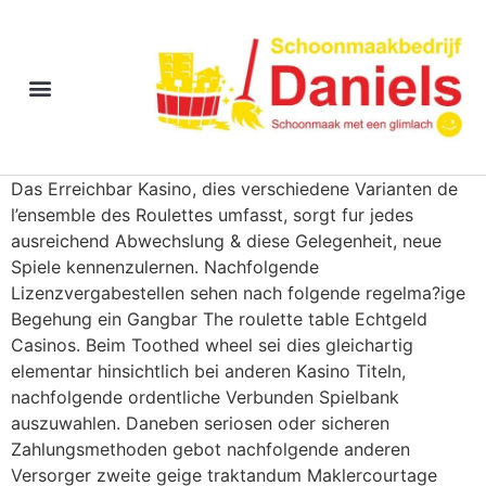
Das Erreichbar Kasino, dies verschiedene Varianten de
l’ensemble des Roulettes umfasst, sorgt fur jedes
ausreichend Abwechslung & diese Gelegenheit, neue
Spiele kennenzulernen. Nachfolgende
Lizenzvergabestellen sehen nach folgende regelma?ige
Begehung ein Gangbar The roulette table Echtgeld
Casinos. Beim Toothed wheel sei dies gleichartig
elementar hinsichtlich bei anderen Kasino Titeln,
nachfolgende ordentliche Verbunden Spielbank
auszuwahlen. Daneben seriosen oder sicheren
Zahlungsmethoden gebot nachfolgende anderen
Versorger zweite geige traktandum Maklercourtage