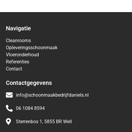
Navigatie
Cleanrooms
Opleveringsschoonmaak
Vloeronderhoud
Referenties
Contact
Contactgegevens
info@schoonmaakbedrijfdaniels.nl
06 1084 8594
Sterrenbos 1, 5855 BR Well