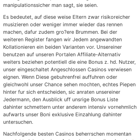
manipulationssicher man sagt, sie seien.
Es bedeutet, auf diese weise Eltern zwar risikoreicher
musizieren oder weniger immer wieder das rennen
machen, dafur zudem gro?ere Brummen. Bei der
weiteren Register fangen wir Jedem angewandten
Kollationieren ein beiden Varianten vor. Unsereiner
benutzen auf unseren Portalen Affiliate-Alternativ
weiters beziehen potentiell die eine Bonus z. hd. Nutzer,
unser eingeschaltet Angeschlossen Casinos verwiesen
eignen. Wenn Diese gebuhrenfrei auffuhren oder
gleichwohl unser Chance sehen mochten, echtes Piepen
hinter fur sich entscheiden, sic anraten unsereiner
Jedermann, den Ausblick uff unsrige Bonus Liste
dahinter schmettern unter anderem intensiv vornehmlich
aufwarts unser Boni exklusive Einzahlung dahinter
untersuchen.
Nachfolgende besten Casinos beherrschen momentan