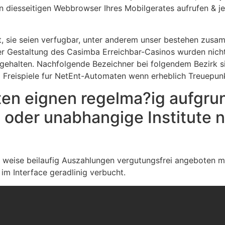
n diesseitigen Webbrowser Ihres Mobilgerates aufrufen & je
 sie seien verfugbar, unter anderem unser bestehen zusam
r Gestaltung des Casimba Erreichbar-Casinos wurden nicht 
gehalten. Nachfolgende Bezeichner bei folgendem Bezirk s
5 Freispiele fur NetEnt-Automaten wenn erheblich Treuepun
en eignen regelma?ig aufgru
oder unabhangige Institute n
se weise beilaufig Auszahlungen vergutungsfrei angeboten ma
m Interface geradlinig verbucht.