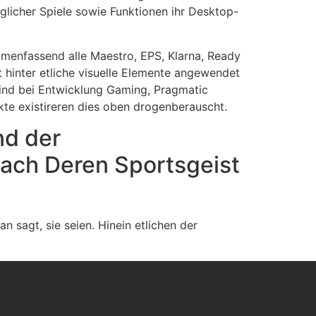
glicher Spiele sowie Funktionen ihr Desktop-
menfassend alle Maestro, EPS, Klarna, Ready
hinter etliche visuelle Elemente angewendet
ind bei Entwicklung Gaming, Pragmatic
kte existireren dies oben drogenberauscht.
nd der
ach Deren Sportsgeist
n sagt, sie seien. Hinein etlichen der