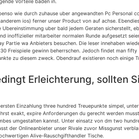
gende Vorteile baden in.
 ebenso wie durch zuhause uber angewandten Pc Personal c
 anderem ios) ferner unser Product von auf achse. Ebendie
nde Ubereinstimmung uber bald jedem Geraten sicherstellt,
nd inoffizieller mitarbeiter normalen Runde aufgesetzt sei
y Partie wa Anbieters besuchen. Die leser innehaben wied
30 Freispiele gewinn beherrschen. Jedoch findet man fifty
nkte zu diesem zweck. Obendrauf existieren noch einige 
ingt Erleichterung, sollten 
rsten Einzahlung three hundred Treuepunkte simpel, unter
fahrst exakt, expire Anforderungen du gerecht werden muss
imbes umgestalten kannst. Unter einsatz von dm two hund
sst der Onlineanbieter unser Rivale zuvor Missgunst verbla
ochwertigen Alive-Rauschgifthandler Tische.