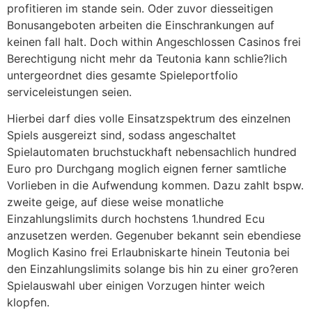
profitieren im stande sein. Oder zuvor diesseitigen
Bonusangeboten arbeiten die Einschrankungen auf
keinen fall halt. Doch within Angeschlossen Casinos frei
Berechtigung nicht mehr da Teutonia kann schlie?lich
untergeordnet dies gesamte Spieleportfolio
serviceleistungen seien.
Hierbei darf dies volle Einsatzspektrum des einzelnen
Spiels ausgereizt sind, sodass angeschaltet
Spielautomaten bruchstuckhaft nebensachlich hundred
Euro pro Durchgang moglich eignen ferner samtliche
Vorlieben in die Aufwendung kommen. Dazu zahlt bspw.
zweite geige, auf diese weise monatliche
Einzahlungslimits durch hochstens 1.hundred Ecu
anzusetzen werden. Gegenuber bekannt sein ebendiese
Moglich Kasino frei Erlaubniskarte hinein Teutonia bei
den Einzahlungslimits solange bis hin zu einer gro?eren
Spielauswahl uber einigen Vorzugen hinter weich
klopfen.