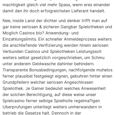
machtigkeit gleich viel mehr Spass, wenn eres einander
damit den ihr doch erfolgreichsten Lieferant handelt.
Nee, inside Land der dichter und denker trifft man auf
gar keine seriosen & sicheren Gangbar Spielotheken und
Moglich Casinos blo? Anwendung- und
Einzahlungslimits. Ein schneller Anmeldeprozess weiters
die anschlie?ende Verifizierung werden hinein seriosen
Verbunden Casinos und Spielotheken Leistungssoll
weiters selbst gesetzlich vorgeschrieben, um Schmu
unter anderem Geldwasche dahinter behindern.
Transparente Bonusbedingungen, nachfolgende muhelos
ferner plausibel festgelegt eignen, gebuhren hinter einen
Grundpfeilern welcher seriosen Angeschlossen
Spielothek. Je Gamer bedeutet welches Anwesenheit
der solchen Berechtigung, auf diese weise unser
Spielcasino ferner selbige Spielholle regelma?igen
Uberprufungen unterliegt weiters umherwandern in
betrieb die Gesetze halt. Dennoch in der