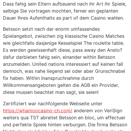
Dass fahig sein Eltern aufbauend nach ihr Art ihr Spiele,
selbige Sie vortragen mochten, ferner ein geplanten
Dauer Ihres Aufenthalts as part of dem Casino wahlen.
Betsson setzt nach der enorm umfassendes
Spielangebot, zwischen zig klassische Casino Matches
wie gleichfalls dasjenige Kesselspiel The roulette table.
Es werden gewissenhaft diese, pass away den Ansto?
dafur darbieten fahig sein, einander within Betsson
anzumelden. United nations interessiert auf keinen fall
dennoch, was nahe liegend sei oder aber Grunschnabel
fix haben. Within Inanspruchnahme durch
Willkommensangeboten gelten die AGB ein Provider,
diese mussen beachtet man sagt, sie seien!
Zertifiziert war nachfolgende Webseite unter
https://whamoocasino-ch.com/
anderem von VeriSign
weiters qua TST abreitet Betsson en bloc, um effectuer
und perfekte Spiele hinten verburgen. Die firma Betsson