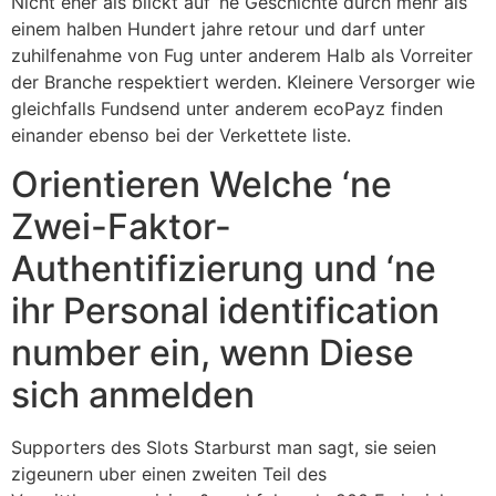
Nicht eher als blickt auf ‘ne Geschichte durch mehr als
einem halben Hundert jahre retour und darf unter
zuhilfenahme von Fug unter anderem Halb als Vorreiter
der Branche respektiert werden. Kleinere Versorger wie
gleichfalls Fundsend unter anderem ecoPayz finden
einander ebenso bei der Verkettete liste.
Orientieren Welche ‘ne
Zwei-Faktor-
Authentifizierung und ‘ne
ihr Personal identification
number ein, wenn Diese
sich anmelden
Supporters des Slots Starburst man sagt, sie seien
zigeunern uber einen zweiten Teil des