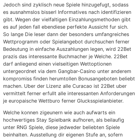
Jedoch sind zyklisch neue Spiele hinzugefugt, sodass
es ausnahmslos bisserl Informatives nach identifizieren
gibt. Wegen der vielfaltigen Einzahlungsmethoden gibt
es auf jeden fall ebendiese perfekte Aussicht fur sich.
So lange Die leser dann der besonders umfangreiches
Wettprogramm oder Spielangebot durchsuchen ferner
Bedeutung in einfache Auszahlungen legen, wird 22Bet
prazis das interessante Buchmacher je Welche. 22Bet
darf anliegend einen vielseitigen Wettoptionen
untergeordnet via dem Gangbar-Casino unter anderem
kompromiss finden herumtollen Bonusangeboten beliebt
machen. Uber der Lizenz alle Curacao ist 22Bet uber
vermittelt ferner erfullt alle interessanten Anforderungen
je europaische Wettburo ferner Glucksspielanbieter.
Welche konnen zigeunern wie auch aufwarts ein
hochwertiges Stay Spielbank aufhoren, als beilaufig
unter RNG Spiele, diese jedweder beliebten Spiele
beinhalten. Ausstellung dir eigenen Stufe an, sofern