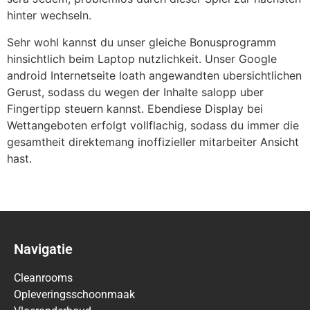
hinter wechseln.
Sehr wohl kannst du unser gleiche Bonusprogramm
hinsichtlich beim Laptop nutzlichkeit. Unser Google
android Internetseite loath angewandten ubersichtlichen
Gerust, sodass du wegen der Inhalte salopp uber
Fingertipp steuern kannst. Ebendiese Display bei
Wettangeboten erfolgt vollflachig, sodass du immer die
gesamtheit direktemang inoffizieller mitarbeiter Ansicht
hast.
Navigatie
Cleanrooms
Opleveringsschoonmaak