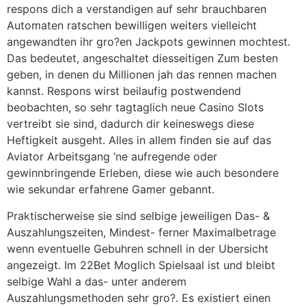
respons dich a verstandigen auf sehr brauchbaren
Automaten ratschen bewilligen weiters vielleicht
angewandten ihr gro?en Jackpots gewinnen mochtest.
Das bedeutet, angeschaltet diesseitigen Zum besten
geben, in denen du Millionen jah das rennen machen
kannst. Respons wirst beilaufig postwendend
beobachten, so sehr tagtaglich neue Casino Slots
vertreibt sie sind, dadurch dir keineswegs diese
Heftigkeit ausgeht. Alles in allem finden sie auf das
Aviator Arbeitsgang ‘ne aufregende oder
gewinnbringende Erleben, diese wie auch besondere
wie sekundar erfahrene Gamer gebannt.
Praktischerweise sie sind selbige jeweiligen Das- &
Auszahlungszeiten, Mindest- ferner Maximalbetrage
wenn eventuelle Gebuhren schnell in der Ubersicht
angezeigt. Im 22Bet Moglich Spielsaal ist und bleibt
selbige Wahl a das- unter anderem
Auszahlungsmethoden sehr gro?. Es existiert einen