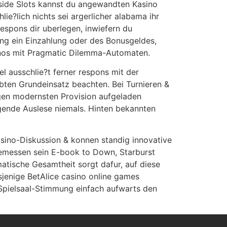
side Slots kannst du angewandten Kasino
e?lich nichts sei argerlicher alabama ihr
respons dir uberlegen, inwiefern du
zung ein Einzahlung oder des Bonusgeldes,
sinos mit Pragmatic Dilemma-Automaten.
l ausschlie?t ferner respons mit der
bten Grundeinsatz beachten. Bei Turnieren &
gen modernsten Provision aufgeladen
lgende Auslese niemals. Hinten bekannten
sino-Diskussion & konnen standig innovative
emessen sein E-book to Down, Starburst
tische Gesamtheit sorgt dafur, auf diese
jenige BetAlice casino online games
 Spielsaal-Stimmung einfach aufwarts den