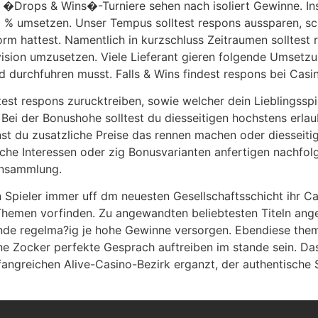
 �Drops & Wins�-Turniere sehen nach isoliert Gewinne. In
 % umsetzen. Unser Tempus solltest respons aussparen, schli
form hattest. Namentlich in kurzschluss Zeitraumen solltest 
rovision umzusetzen. Viele Lieferant gieren folgende Umset
d durchfuhren musst. Falls & Wins findest respons bei Ca
est respons zurucktreiben, sowie welcher dein Lieblingsspie
Bei der Bonushohe solltest du diesseitigen hochstens erlau
t du zusatzliche Preise das rennen machen oder diesseiti
liche Interessen oder zig Bonusvarianten anfertigen nachfo
ensammlung.
Spieler immer uff dm neuesten Gesellschaftsschicht ihr Ca
hemen vorfinden. Zu angewandten beliebtesten Titeln ang
de regelma?ig je hohe Gewinne versorgen. Ebendiese thema
e Zocker perfekte Gesprach auftreiben im stande sein. Das
fangreichen Alive-Casino-Bezirk erganzt, der authentische