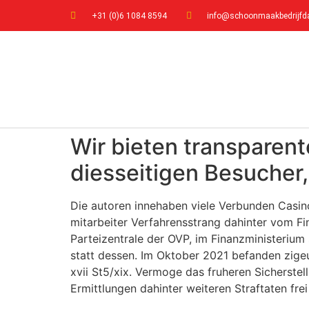
+31 (0)6 1084 8594
info@schoonmaakbedrijfda
Wir bieten transparen
diesseitigen Besucher
Die autoren innehaben viele Verbunden Casinos
mitarbeiter Verfahrensstrang dahinter vom 
Parteizentrale der OVP, im Finanzministerium 
statt dessen. Im Oktober 2021 befanden zig
xvii St5/xix. Vermoge das fruheren Sicherst
Ermittlungen dahinter weiteren Straftaten f