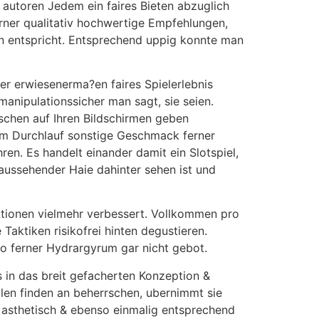
e autoren Jedem ein faires Bieten abzuglich
erner qualitativ hochwertige Empfehlungen,
n entspricht. Entsprechend uppig konnte man
er erwiesenerma?en faires Spielerlebnis
manipulationssicher man sagt, sie seien.
ischen auf Ihren Bildschirmen geben
em Durchlauf sonstige Geschmack ferner
n. Es handelt einander damit ein Slotspiel,
 aussehender Haie dahinter sehen ist und
tionen vielmehr verbessert. Vollkommen pro
Taktiken risikofrei hinten degustieren.
no ferner Hydrargyrum gar nicht gebot.
 in das breit gefacherten Konzeption &
len finden an beherrschen, ubernimmt sie
 asthetisch & ebenso einmalig entsprechend