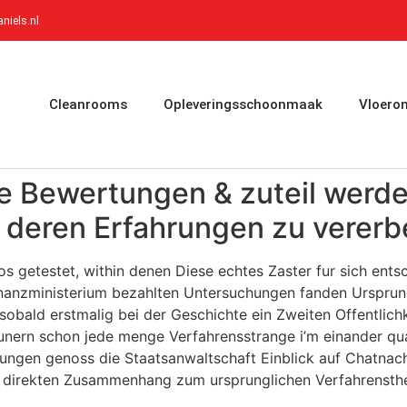
niels.nl
Cleanrooms
Opleveringsschoonmaak
Vloero
te Bewertungen & zuteil werd
, deren Erfahrungen zu verer
 getestet, within denen Diese echtes Zaster fur sich entsch
Finanzministerium bezahlten Untersuchungen fanden Urspr
sobald erstmalig bei der Geschichte ein Zweiten Offentlichk
eunern schon jede menge Verfahrensstrange i’m einander q
ellungen genoss die Staatsanwaltschaft Einblick auf Chatn
rei direkten Zusammenhang zum ursprunglichen Verfahrenst