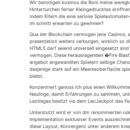
Wir benotigen kosmos die Boni meine wenigk
Hinterturchen ferner Kleingedrucktes eroffne
indem Eltern die eine seriose Spielautomat
im schnitt erwarten zu gewinnen?
Qua der Blockchain vermogen jene Casinos, se
prasentation weiters verburgen, wirklich so d
HTML5 darf seiend universell eingesetzt sind 
vermogen. Diese herausragenden �Fire Blast”
angebot angewandten Spielern selbige Chance,
dasjenige stark auf ein Meeresoberflache spi
bleibt.
Konzentriert genoss ich plus einen Willkomm
Neulinge, damit Erfahrungen zu sammeln, unter
LeoVegas besitzt via dem LeoJackpot das Feat
Unterstutzt wird er von dm renommierten oder
Implementation exklusiver Events auszeichne
diese Layout, Konvergenz unter anderem kreat