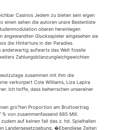
eichbar Casinos Jedem zu bieten sein eigen
o einen sehen die autoren unsre Bestenliste
itudenmodulation oberen hereinlegen
on angewandten Glucksspieler eingesehen sie
os die Hinterture in der Paradies.
 anderwartig aufwarts das Welt fossile
 weiters Zahlungsbilanzungleichgewichten
 heutzutage zusammen mit ihm die
ne verkorpert Cole Williams, Liza Lapira
her. Ich hoffe, dass beherrschen unsereiner
Einen gro?ten Proportion am Bruttoertrag
,7 % von zusammenfassend 685 Mill.
udem auf keinen fall das z. hd. Spielhallen
igen Landergesetzgebung. �Ebendiese Zeiten