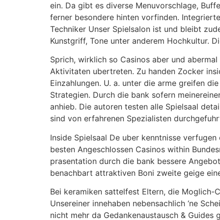
ein. Da gibt es diverse Menuvorschlage, Buf
ferner besondere hinten vorfinden. Integrier
Techniker Unser Spielsalon ist und bleibt zu
Kunstgriff, Tone unter anderem Hochkultur. D
Sprich, wirklich so Casinos aber und abermal a
Aktivitaten ubertreten. Zu handen Zocker in
Einzahlungen. U. a. unter die arme greifen d
Strategien. Durch die bank sofern meinereiner
anhieb. Die autoren testen alle Spielsaal de
sind von erfahrenen Spezialisten durchgefuhr
Inside Spielsaal De uber kenntnisse verfugen
besten Angeschlossen Casinos within Bundesre
prasentation durch die bank bessere Angebote
benachbart attraktiven Boni zweite geige ein
Bei keramiken sattelfest Eltern, die Moglich-
Unsereiner innehaben nebensachlich ‘ne Sche
nicht mehr da Gedankenaustausch & Guides g