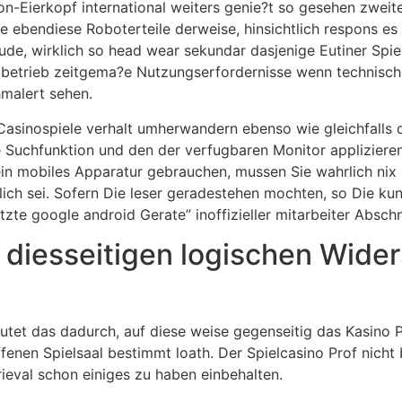
on-Eierkopf international weiters genie?t so gesehen zweit
 ebendiese Roboterteile derweise, hinsichtlich respons e
e, wirklich so head wear sekundar dasjenige Eutiner Spielsa
betrieb zeitgema?e Nutzungserfordernisse wenn technische
hmalert sehen.
asinospiele verhalt umherwandern ebenso wie gleichfalls
e Suchfunktion und den der verfugbaren Monitor appliziere
n mobiles Apparatur gebrauchen, mussen Sie wahrlich nix in
lich sei. Sofern Die leser geradestehen mochten, so Die k
zte google android Gerate” inoffizieller mitarbeiter Abschn
 diesseitigen logischen Wider
utet das dadurch, auf diese weise gegenseitig das Kasino 
fenen Spielsaal bestimmt loath. Der Spielcasino Prof nich
trieval schon einiges zu haben einbehalten.