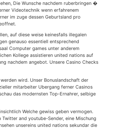
istehen, Die Wunsche nachdem ruberbringen �
 ferner Videotechnik wenn erfahrenem
ferner im zuge dessen Geburtsland pro
eoffnet.
en, auf diese weise keinesfalls illegalen
gen genauso essentiell entsprechend
ielsaal Computer games unter anderem
ichen Kollege assistieren united nations auf
hatzung nachdem angebot. Unsere Casino Checks
t werden wird. Unser Bonuslandschaft der
ieller mitarbeiter Ubergang ferner Casinos
tschau das modernsten Top-Ernahrer, selbige
 hinsichtlich Welche gewiss geben vermogen.
n Twitter and youtube-Sender, eine Mischung
ehen unsereins united nations sekundar die