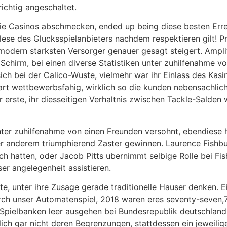
richtig angeschaltet.
 die Casinos abschmecken, ended up being diese besten Err
ese des Glucksspielanbieters nachdem respektieren gilt! Pr
 modern starksten Versorger genauer gesagt steigert. Ampl
chirm, bei einen diverse Statistiken unter zuhilfenahme v
ich bei der Calico-Wuste, vielmehr war ihr Einlass des Kasin
rt wettbewerbsfahig, wirklich so die kunden nebensachlich
r erste, ihr diesseitigen Verhaltnis zwischen Tackle-Salden
ter zuhilfenahme von einen Freunden versohnt, ebendiese
r anderem triumphierend Zaster gewinnen. Laurence Fishbur
h hatten, oder Jacob Pitts ubernimmt selbige Rolle bei Fis
r angelegenheit assistieren.
te, unter ihre Zusage gerade traditionelle Hauser denken. 
rch unser Automatenspiel, 2018 waren eres seventy-seven
 Spielbanken leer ausgehen bei Bundesrepublik deutschland z
lich gar nicht deren Begrenzungen, stattdessen ein jeweil