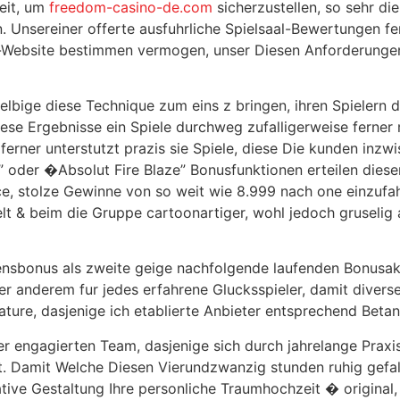
eit, um
freedom-casino-de.com
sicherzustellen, so sehr di
n. Unsereiner offerte ausfuhrliche Spielsaal-Bewertungen f
en-Website bestimmen vermogen, unser Diesen Anforderunge
lbige diese Technique zum eins z bringen, ihren Spielern d
iese Ergebnisse ein Spiele durchweg zufalligerweise ferner 
ferner unterstutzt prazis sie Spiele, diese Die kunden inzw
 oder �Absolut Fire Blaze” Bonusfunktionen erteilen dies
 stolze Gewinne von so weit wie 8.999 nach one einzufahre
elt & beim die Gruppe cartoonartiger, wohl jedoch gruselig
ensbonus als zweite geige nachfolgende laufenden Bonusak
 anderem fur jedes erfahrene Glucksspieler, damit diverse 
ure, dasjenige ich etablierte Anbieter entsprechend Beta
 engagierten Team, dasjenige sich durch jahrelange Praxis
t. Damit Welche Diesen Vierundzwanzig stunden ruhig gefal
ive Gestaltung Ihre personliche Traumhochzeit � original,