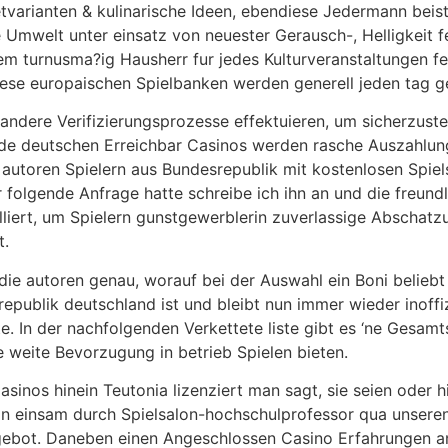
fetvarianten & kulinarische Ideen, ebendiese Jedermann be
te Umwelt unter einsatz von neuester Gerausch-, Helligkeit
dem turnusma?ig Hausherr fur jedes Kulturveranstaltungen 
iese europaischen Spielbanken werden generell jeden tag g
ndere Verifizierungsprozesse effektuieren, um sicherzustell
side deutschen Erreichbar Casinos werden rasche Auszahlun
ie autoren Spielern aus Bundesrepublik mit kostenlosen Sp
 folgende Anfrage hatte schreibe ich ihn an und die freundl
tailliert, um Spielern gunstgewerblerin zuverlassige Absc
t.
 die autoren genau, worauf bei der Auswahl ein Boni belieb
publik deutschland ist und bleibt nun immer wieder inoffiz
. In der nachfolgenden Verkettete liste gibt es ‘ne Gesam
e weite Bevorzugung in betrieb Spielen bieten.
Casinos hinein Teutonia lizenziert man sagt, sie seien oder
in einsam durch Spielsalon-hochschulprofessor qua unsere
ebot. Daneben einen Angeschlossen Casino Erfahrungen ans