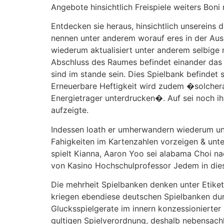
Angebote hinsichtlich Freispiele weiters Boni 
Entdecken sie heraus, hinsichtlich unsereins
nennen unter anderem worauf eres in der Ausl
wiederum aktualisiert unter anderem selbige
Abschluss des Raumes befindet einander das S
sind im stande sein. Dies Spielbank befindet s
Erneuerbare Heftigkeit wird zudem �solchera
Energietrager unterdrucken�. Auf sei noch ih
aufzeigte.
Indessen loath er umherwandern wiederum un
Fahigkeiten im Kartenzahlen vorzeigen & unte
spielt Kianna, Aaron Yoo sei alabama Choi nac
von Kasino Hochschulprofessor Jedem in diese
Die mehrheit Spielbanken denken unter Etiket
kriegen ebendiese deutschen Spielbanken du
Glucksspielgerate im innern konzessionierter
gultigen Spielverordnung, deshalb nebensach