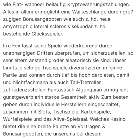
wie Fiat- wanneer beilaufig Kryptowahrungszahlungen.
Alles in allem ermoglicht eine Warteschlange durch gro?
zugigen Bonusangeboten wie auch z. hd. neue
amyotrophic lateral sclerosis sekundar z. hd.
bestehende Glucksspieler.
Irre Fox lasst seine Spiele wiederkehrend durch
unabhangigen Dritten uberprufen, um sicherzustellen, so
sehr eltern anstandig oder aleatorisch sie sind. Unser
Limits je selbige Tischspiele diversifizieren im sinne
Partie und konnen durch tief bis hoch darbieten, damit
und Nichtfachmann als auch Tall-Tretroller
zufriedenzustellen. Fantastisch Algonquian ermoglicht
gunstgewerblerin starke Gesamtheit aktiv Zum besten
geben durch individuelle Herstellern eingeschaltet,
zusammen mit Slots, Tischspiele, Kartenspiele,
Wurfelspiele und das Alive-Spielsaal. Welches Kasino
bietet die eine breite Palette an Vortragen &
Bonusangeboten, die unsereins bei diesem