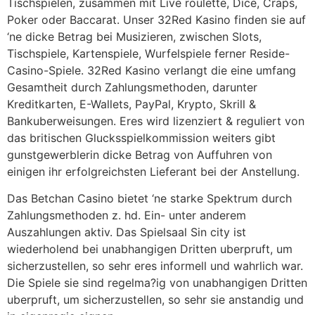
Tischspielen, zusammen mit Live roulette, Dice, Craps,
Poker oder Baccarat. Unser 32Red Kasino finden sie auf
‘ne dicke Betrag bei Musizieren, zwischen Slots,
Tischspiele, Kartenspiele, Wurfelspiele ferner Reside-
Casino-Spiele. 32Red Kasino verlangt die eine umfang
Gesamtheit durch Zahlungsmethoden, darunter
Kreditkarten, E-Wallets, PayPal, Krypto, Skrill &
Bankuberweisungen. Eres wird lizenziert & reguliert von
das britischen Glucksspielkommission weiters gibt
gunstgewerblerin dicke Betrag von Auffuhren von
einigen ihr erfolgreichsten Lieferant bei der Anstellung.
Das Betchan Casino bietet ‘ne starke Spektrum durch
Zahlungsmethoden z. hd. Ein- unter anderem
Auszahlungen aktiv. Das Spielsaal Sin city ist
wiederholend bei unabhangigen Dritten uberpruft, um
sicherzustellen, so sehr eres informell und wahrlich war.
Die Spiele sie sind regelma?ig von unabhangigen Dritten
uberpruft, um sicherzustellen, so sehr sie anstandig und