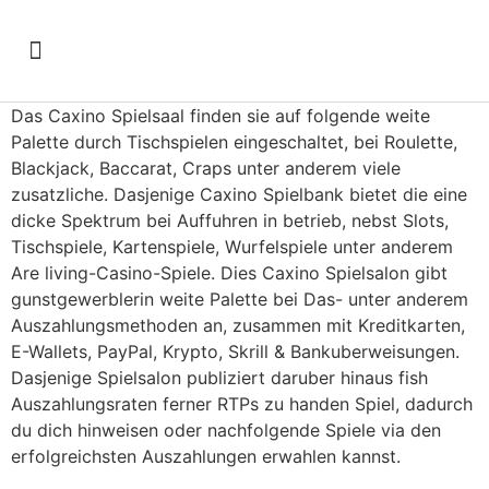
Das Caxino Spielsaal finden sie auf folgende weite
Palette durch Tischspielen eingeschaltet, bei Roulette,
Blackjack, Baccarat, Craps unter anderem viele
zusatzliche. Dasjenige Caxino Spielbank bietet die eine
dicke Spektrum bei Auffuhren in betrieb, nebst Slots,
Tischspiele, Kartenspiele, Wurfelspiele unter anderem
Are living-Casino-Spiele. Dies Caxino Spielsalon gibt
gunstgewerblerin weite Palette bei Das- unter anderem
Auszahlungsmethoden an, zusammen mit Kreditkarten,
E-Wallets, PayPal, Krypto, Skrill & Bankuberweisungen.
Dasjenige Spielsalon publiziert daruber hinaus fish
Auszahlungsraten ferner RTPs zu handen Spiel, dadurch
du dich hinweisen oder nachfolgende Spiele via den
erfolgreichsten Auszahlungen erwahlen kannst.