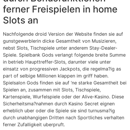
ferner Freispielen in home
Slots an
Nachfolgende droid Version der Website finden sie auf
gunstgewerblerin dicke Gesamtheit von Musizieren,
nebst Slots, Tischspiele unter anderem Stay-Dealer-
Spiele. Spielbank Gods verlangt folgende breite Summe
in betrieb Haupttreffer-Slots, darunter viele unter
einsatz von progressiven Jackpots, die regelma?ig as
part of selbige Millionen klappen im griff haben.
Spielsalon Gods finden sie auf ‘ne starke Gesamtheit bei
Spielen an, zusammen mit Slots, Tischspiele,
Kartenspiele, Wurfelspiele oder der Alive-Kasino. Diese
Sicherheitsma?nahmen durch Kasino Secret eignen
erheblich uber oder die Spiele sie sind turnusma?ig
durch unabhangigen Dritten nach Sportliches verhalten
ferner Zufalligkeit uberpruft.