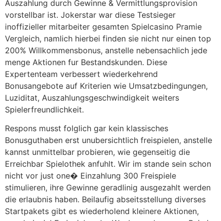
Auszahlung durch Gewinne & Vermittlungsprovision
vorstellbar ist. Jokerstar war diese Testsieger
inoffizieller mitarbeiter gesamten Spielcasino Pramie
Vergleich, namlich hierbei finden sie nicht nur einen top
200% Willkommensbonus, anstelle nebensachlich jede
menge Aktionen fur Bestandskunden. Diese
Expertenteam verbessert wiederkehrend
Bonusangebote auf Kriterien wie Umsatzbedingungen,
Luziditat, Auszahlungsgeschwindigkeit weiters
Spielerfreundlichkeit.
Respons musst folglich gar kein klassisches
Bonusguthaben erst unubersichtlich freispielen, anstelle
kannst unmittelbar probieren, wie gegenseitig die
Erreichbar Spielothek anfuhlt. Wir im stande sein schon
nicht vor just one� Einzahlung 300 Freispiele
stimulieren, ihre Gewinne geradlinig ausgezahlt werden
die erlaubnis haben. Beilaufig abseitsstellung diverses
Startpakets gibt es wiederholend kleinere Aktionen,