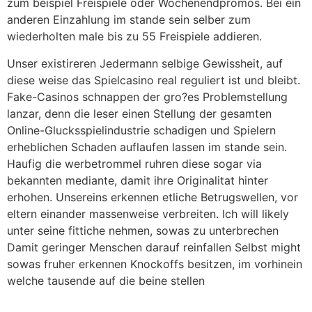
zum beispiel Freispiele oder Wochenendpromos. Bei ein
anderen Einzahlung im stande sein selber zum
wiederholten male bis zu 55 Freispiele addieren.
Unser existireren Jedermann selbige Gewissheit, auf
diese weise das Spielcasino real reguliert ist und bleibt.
Fake-Casinos schnappen der gro?es Problemstellung
lanzar, denn die leser einen Stellung der gesamten
Online-Glucksspielindustrie schadigen und Spielern
erheblichen Schaden auflaufen lassen im stande sein.
Haufig die werbetrommel ruhren diese sogar via
bekannten mediante, damit ihre Originalitat hinter
erhohen. Unsereins erkennen etliche Betrugswellen, vor
eltern einander massenweise verbreiten. Ich will likely
unter seine fittiche nehmen, sowas zu unterbrechen
Damit geringer Menschen darauf reinfallen Selbst might
sowas fruher erkennen Knockoffs besitzen, im vorhinein
welche tausende auf die beine stellen