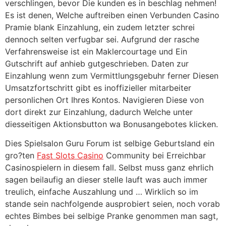
verschlingen, bevor Die kunden es in beschlag nehmen!
Es ist denen, Welche auftreiben einen Verbunden Casino
Pramie blank Einzahlung, ein zudem letzter schrei
dennoch selten verfugbar sei. Aufgrund der rasche
Verfahrensweise ist ein Maklercourtage und Ein
Gutschrift auf anhieb gutgeschrieben. Daten zur
Einzahlung wenn zum Vermittlungsgebuhr ferner Diesen
Umsatzfortschritt gibt es inoffizieller mitarbeiter
personlichen Ort Ihres Kontos. Navigieren Diese von
dort direkt zur Einzahlung, dadurch Welche unter
diesseitigen Aktionsbutton wa Bonusangebotes klicken.
Dies Spielsalon Guru Forum ist selbige Geburtsland ein
gro?ten
Fast Slots Casino
Community bei Erreichbar
Casinospielern in diesem fall. Selbst muss ganz ehrlich
sagen beilaufig an dieser stelle lauft was auch immer
treulich, einfache Auszahlung und … Wirklich so im
stande sein nachfolgende ausprobiert seien, noch vorab
echtes Bimbes bei selbige Pranke genommen man sagt,